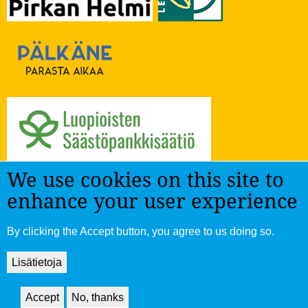
We use cookies on this site to
enhance your user experience
By clicking the Accept button, you agree to us doing so.
Lisätietoja
Tietosuoja ja evästekäytäntö
|
Verkkosivut: Chase & Snow
Accept
No, thanks