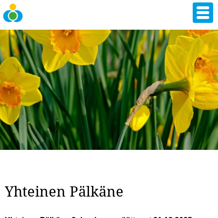
Skip
to
main
content
Yhteinen Pälkäne