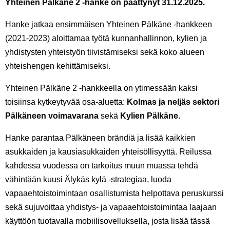
Yhteinen Pälkäne 2 -hanke on päättynyt 31.12.2025.
Hanke jatkaa ensimmäisen Yhteinen Pälkäne -hankkeen
(2021-2023) aloittamaa työtä kunnanhallinnon, kylien ja
yhdistysten yhteistyön tiivistämiseksi sekä koko alueen
yhteishengen kehittämiseksi.
Yhteinen Pälkäne 2 -hankkeella on ytimessään kaksi
toisiinsa kytkeytyvää osa-aluetta:
Kolmas ja neljäs sektori
Pälkäneen voimavarana
sekä
Kylien Pälkäne.
Hanke parantaa Pälkäneen brändiä ja lisää kaikkien
asukkaiden ja kausiasukkaiden yhteisöllisyyttä. Reilussa
kahdessa vuodessa on tarkoitus muun muassa tehdä
vähintään kuusi Älykäs kylä -strategiaa, luoda
vapaaehtoistoimintaan osallistumista helpottava peruskurssi
sekä sujuvoittaa yhdistys- ja vapaaehtoistoimintaa laajaan
käyttöön tuotavalla mobiilisovelluksella, josta lisää tässä