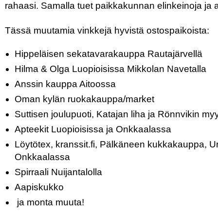
rahaasi. Samalla tuet paikkakunnan elinkeinoja ja a
Tässä muutamia vinkkejä hyvistä ostospaikoista:
Hippeläisen sekatavarakauppa Rautajärvellä
Hilma & Olga Luopioisissa Mikkolan Navetalla
Anssin kauppa Aitoossa
Oman kylän ruokakauppa/market
Suttisen joulupuoti, Katajan liha ja Rönnvikin my
Apteekit Luopioisissa ja Onkkaalassa
Löytötex, kranssit.fi, Pälkäneen kukkakauppa, U
Onkkaalassa
Spirraali Nuijantalolla
Aapiskukko
ja monta muuta!