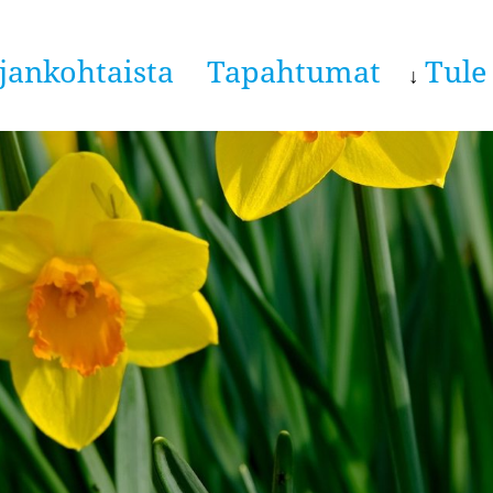
jankohtaista
Tapahtumat
Tule