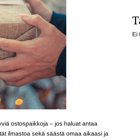
T
Ei 
yviä ostospaikkoja – jos haluat antaa
ästät ilmastoa sekä säästä omaa aikaasi ja