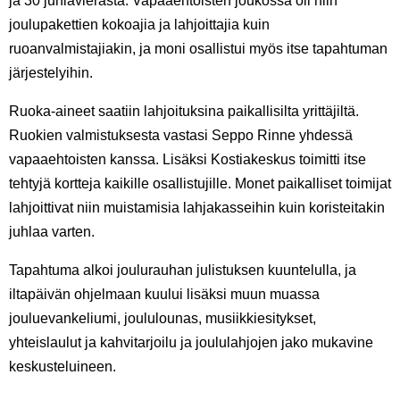
ja 30 juhlavierasta. Vapaaehtoisten joukossa oli niin
joulupakettien kokoajia ja lahjoittajia kuin
ruoanvalmistajiakin, ja moni osallistui myös itse tapahtuman
järjestelyihin.
Ruoka-aineet saatiin lahjoituksina paikallisilta yrittäjiltä.
Ruokien valmistuksesta vastasi Seppo Rinne yhdessä
vapaaehtoisten kanssa. Lisäksi Kostiakeskus toimitti itse
tehtyjä kortteja kaikille osallistujille. Monet paikalliset toimijat
lahjoittivat niin muistamisia lahjakasseihin kuin koristeitakin
juhlaa varten.
Tapahtuma alkoi joulurauhan julistuksen kuuntelulla, ja
iltapäivän ohjelmaan kuului lisäksi muun muassa
jouluevankeliumi, joululounas, musiikkiesitykset,
yhteislaulut ja kahvitarjoilu ja joululahjojen jako mukavine
keskusteluineen.