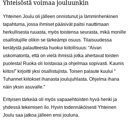
Yhteisöstä voimaa jouluunkin
Yhteinen Joulu oli jälleen onnistunut ja lämminhenkinen
tapahtuma, jossa ihmiset pääsivät paitsi nauttimaan
herkullisesta ruuasta, myös toistensa seurasta, mikä monille
osallistujille olikin se tärkeämpi osuus. Tilaisuudessa
kerätystä palautteesta huokui kiitollisuus: “Aivan
uskomatonta, että on vielä ihmisiä jotka ahertavat toisten
puolesta! Ruoka oli loistavaa ja ohjelmaa sopivasti. Kaunis
kiitos!” kirjoitti yksi osallistujista. Toisen palaute kuului “
Tuhannet kiitokset ihanasta joulujuhlasta. Ohjelma ihana
näin yksin asuvalle.”
Erityisen tärkeää oli myös vapaaehtoisten hyvä henki ja
yhdessä tekemisen ilo. Hyvin todennäköisesti Yhteinen
Joulu saa jatkoa jälleen ensi jouluna.