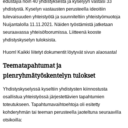
edustajia noin 40 yhdistyksestä ja kyselyyn vastasi 33
yhdistystä. Kyselyn vastausten perusteella ideoitiin
tulevaisuuden yhteistyötä ja suunniteltiin yhteistyömuotoja
Nuijantalolla 11.11.2021. Näiden työstämistä jatketaan
seuraavassa yhteisöfoorumissa.
Liitteenä kooste
yhdistyskyselyn tuloksista.
Huom! Kaikki liitetyt dokumentit löytyvät sivun alaosasta!
Teematapahtumat ja
pienryhmätyöskentelyn tulokset
Yhdistyskyselyssä kyseltiin yhdistysten kiinnostusta
osallistua yhteistyössä järjestettävien tapahtumien
toteutukseen. Tapahtumavaihtoehtoja oli esitetty
kohderyhmän tai teeman perusteella jaoteltuna seuraavilla
otsikoilla: