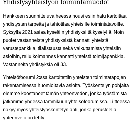
Yhdistysyhteistyön toimintamuodot
Hankkeen suunnitteluvaiheessa nousi esiin halu kartoittaa
yhdistysten tarpeita ja tahtotilaa yhteisille toimintatavoille.
Syksyllä 2021 asiaa kyseltiin yhdistyksiltä kyselyllä. Noin
puolet vastanneista yhdistyksistä kannatti yhteistä
varustepankkia, tilalistausta sekä vaikuttamista yhteisiin
asioihin, reilu kolmannes kannatti yhteistä toimijapankkia.
Vastanneita yhdistyksiä oli 33.
Yhteisöfoorumi 2:ssa kartoitettiin yhteisten toimintatapojen
rakentamisessa huomioitavia asioita. Työskentelyn pohjalta
olemme koostaneet tämän yhteenvedon, jonka työstämistä
jatkamme yhdessä tammikuun yhteisöfoorumissa. Liitteessä
näkyy myös yhteistyöskentelyn anti, jonka perusteella
yhteenveto on tehty.