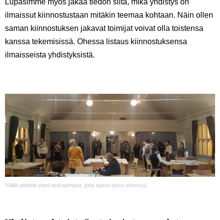
Lupasimme myös jakaa tiedon siitä, mikä yhdistys on
ilmaissut kiinnostustaan mitäkin teemaa kohtaan. Näin ollen
saman kiinnostuksen jakavat toimijat voivat olla toistensa
kanssa tekemisissä.
Ohessa listaus kiinnostuksensa
ilmaisseista yhdistyksistä.
Välillä pidettiin pieni taukojumppa, jotta ajatus pysyi vireessä.