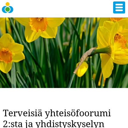
Hyppää
pääsisältöön
Terveisiä yhteisöfoorumi
2:sta ja yhdistyskyselyn