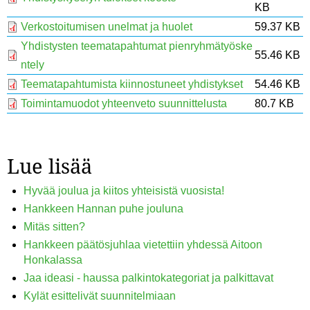
KB
Verkostoitumisen unelmat ja huolet
59.37 KB
Yhdistysten teematapahtumat pienryhmätyöske
55.46 KB
ntely
Teematapahtumista kiinnostuneet yhdistykset
54.46 KB
Toimintamuodot yhteenveto suunnittelusta
80.7 KB
Lue lisää
Hyvää joulua ja kiitos yhteisistä vuosista!
Hankkeen Hannan puhe jouluna
Mitäs sitten?
Hankkeen päätösjuhlaa vietettiin yhdessä Aitoon
Honkalassa
Jaa ideasi - haussa palkintokategoriat ja palkittavat
Kylät esittelivät suunnitelmiaan