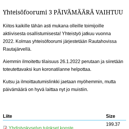
Yhteisöfoorumi 3 PÄIVÄMÄÄRÄ VAIHTUU
Kiitos kaikille tähän asti mukana olleille toimijoille
aktiivisesta osallistumisesta! Yhteistyö jatkuu vuonna
2022.
Kolmas yhteisöfoorumi järjestetään Rautahovissa
Rautajärvellä.
Aiemmin ilmoitettu tilaisuus 26.1.2022 perutaan ja siiretään
toteutettavaksi kun koronatilanne helpottaa.
Kutsu ja ilmoittautumislinkki jaetaan myöhemmin, mutta
päivämäärä on hyvä laittaa nyt jo muistiin.
Liite
Size
199.37
Yhdistyskyselyn tulokset kooste